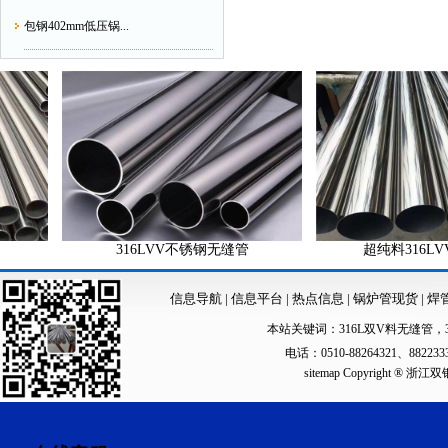
包钢402mm低压锅...
316LVV不锈钢无缝管
超纯料316LVV不
信息导航
|
信息平台
|
热点信息
|
锅炉管现货
|
焊
本站关键词：
316L双V料无缝管
，
电话：0510-88264321、88223
sitemap
Copyright ®