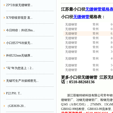
25*2冷拔无缝钢管...
江苏最小口径
无缝钢管规格
小口径
无缝钢管
规格表：
X70管线管现货 直...
无缝钢管
常州
6
无缝钢管
常州
6
今日特价：外径28m...
无缝钢管
常州
6
无缝钢管
常州
8
无缝钢管
常州
8
小口径25*6冷拔无...
无缝钢管
常州
8
无缝钢管
常州
3
外径232mm无锡厚...
无缝钢管
常州
4
无缝钢管
常州
5
“马“年为您送上：2...
无缝钢管
常州
6
更多小口径无缝钢管 江苏无
无锡可生产冷拔精密无...
话：0510-88268136
P22.P91. T...
浙江双银特材科技有限公司常年销售
缝钢管厂、冶钢无缝钢管厂、鞍钢无缝
Q345（A/B/C/D/E）、27SIMN、15C
（GB3639-20...
GB8162-99结构管、GB8163-99流