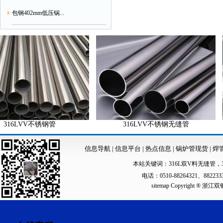
包钢402mm低压锅...
6LVV不锈钢管
316LVV不锈钢无缝管
信息导航
|
信息平台
|
热点信息
|
锅炉管现货
|
焊
本站关键词：
316L双V料无缝管
，
电话：0510-88264321、88223
sitemap
Copyright ®