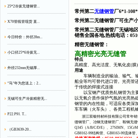
25*2冷拔无缝钢管...
常州第二
无缝钢管
厂6*1-108
常州第二无缝钢管厂可生产
X70管线管现货 直...
常州第二无缝钢管厂无锡地区
销售全国各地,热线电话：0510-88
今日特价：外径28m...
精密无缝钢管：
小口径25*6冷拔无...
高精密光亮无缝管
特点
高精度、高光洁度、无氧化皮
(
膜
)
外径232mm无锡厚...
用途
车辆制造业的输油、输气、
船业等均可替代进口管。光亮管
“马“年为您送上：2...
于传统的焊接式连接
以宝钢产优质热轧钢管为主
以无氧介质作保护气氛的光亮热
无锡可生产冷拔精密无...
钢管的内在性能，可适应各类深
车车辆（火车头）、各类工程机
P22.P91. T...
浙江双银特材科技有限公司常年销售
缝钢管厂、冶钢无缝钢管厂、鞍钢无缝
Q345（A/B/C/D/E）、27SIMN、15C
（GB3639-20...
GB8162-99结构管、GB8163-99流