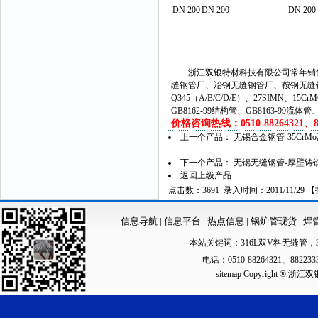
DN 200
DN 200
DN 200
浙江双银特材科技有限公司常年销售
缝钢管厂、冶钢无缝钢管厂、鞍钢无缝
Q345（A/B/C/D/E）、27SIMN、15C
GB8162-99结构管、GB8163-99流体
价格咨询热线：0510-88264321、882
上一个产品：
无锡合金钢管-35CrM
下一个产品：
无锡无缝钢管-厚壁铸
返回上级产品
点击数：3691 录入时间：2011/11/29 【
信息导航
|
信息平台
|
热点信息
|
锅炉管现货
|
焊
本站关键词：
316L双V料无缝管
，
电话：0510-88264321、88223
sitemap
Copyright ®