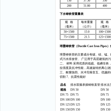
150
37.30
350
200
51.80
400
下水铸铁管重量表
规 格
每米重量
规 格
（毫米）
（公斤）
（毫米）
50×1500
15.0
100×1500
75×1500
21.5
125×1500
球墨铸铁管（Ductile Cast Iron P
球墨铸铁管的主要成分有碳、硅、锰、硫、磷和
式污水排放管、 广泛用于高层建筑的
二、 材料 采用优质的低硫、低磷生
拉强度及抗冲性能，高速旋转的离心浇
三、耐腐蚀四、水冲无噪音五、优越的使用
切割 7、抗震性能好
品名
排水双箍承插铸铁直管
排水法
规格
DN 50
DN 50
DN 75
DN 75
DN 75
DN 100
DN 100
DN 100
DN 125
DN 125
DN 125
DN 150
DN 150
DN 150