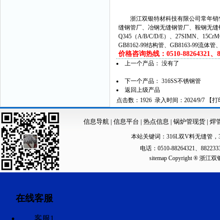
浙江双银特材科技有限公司常年销售
缝钢管厂、冶钢无缝钢管厂、鞍钢无缝
Q345（A/B/C/D/E）、27SIMN、15C
GB8162-99结构管、GB8163-99流体
价格咨询热线：0510-88264321、882
上一个产品： 没有了
下一个产品：
316SS不锈钢管
返回上级产品
点击数：1926 录入时间：2024/9/7 【
打
信息导航
|
信息平台
|
热点信息
|
锅炉管现货
|
焊
本站关键词：
316L双V料无缝管
，
电话：0510-88264321、88223
sitemap
Copyright ®
在线客服
客服1