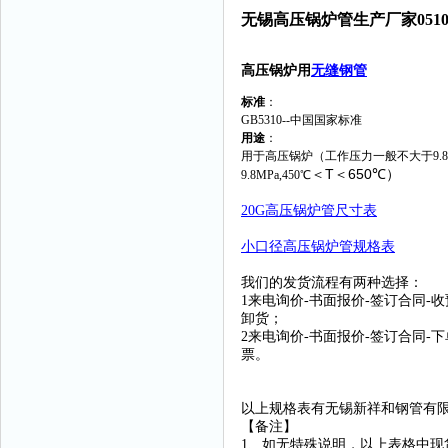
无锡高压锅炉管生产厂家0510-8
高压锅炉用
无缝钢管
标准
：
GB5310--中国国家标准
用途
：
用于高压锅炉（工作压力一般不大于9.8
T
650
＜
＜
℃
）
9.8MPa,450℃
20G高压锅炉管尺寸表
小口径高压锅炉管规格表
我们的发货流程有两种选择：
1来电询价-书面报价-签订合同-
卸货；
2来电询价-书面报价-签订合同-
票。
以上规格表有无锡新祥和钢管有
【备注】
1、如无特殊说明，以上表格中