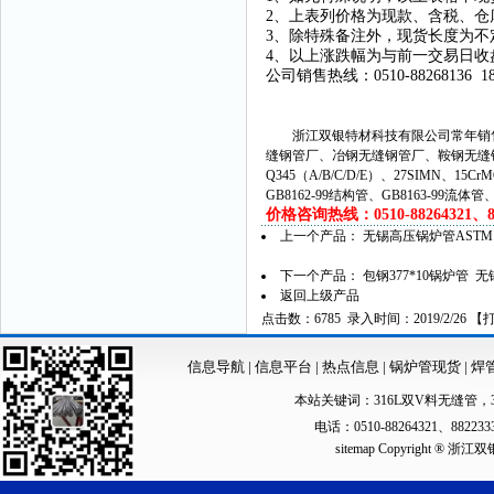
2、上表列价格为现款、含税、
3、除特殊备注外，现货长度为不
4、以上涨跌幅为与前一交易日收
公司销售热线：0510-88268136 189
浙江双银特材科技有限公司常年销售
缝钢管厂、冶钢无缝钢管厂、鞍钢无缝
Q345（A/B/C/D/E）、27SIMN、15C
GB8162-99结构管、GB8163-99流体
价格咨询热线：0510-88264321、882
上一个产品：
无锡高压锅炉管ASTM
下一个产品：
包钢377*10锅炉管 
返回上级产品
点击数：6785 录入时间：2019/2/26 【
信息导航
|
信息平台
|
热点信息
|
锅炉管现货
|
焊
本站关键词：
316L双V料无缝管
，
电话：0510-88264321、88223
sitemap
Copyright ®