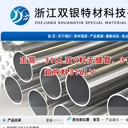
首 页
|
关于我们
|
库存现货
|
产品资源
|
最新供应
|
热
您当前位置：
首页
>>
产品展示
>>
产品目录
更多
>>>>