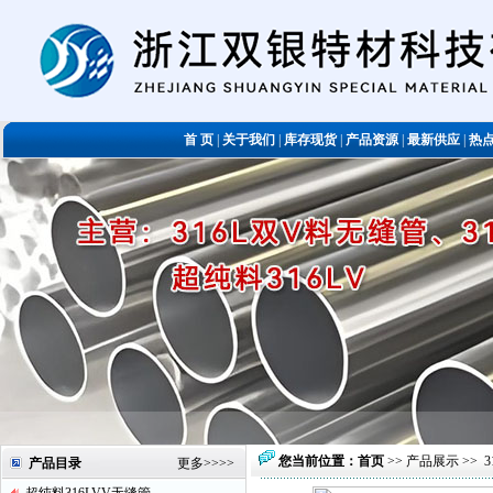
首 页
|
关于我们
|
库存现货
|
产品资源
|
最新供应
|
热
您当前位置：
首页
>>
产品展示
>>
产品目录
更多
>>>>