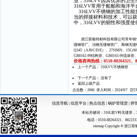
业，316LVV因其优异的
316LVV常用于船舶和海
316LVV不锈钢的加工性
当的焊接材料和技术，可以
中，316LVV的韧性和强
浙江双银特材科技有限公司常年销售
缝钢管厂、冶钢无缝钢管厂、鞍钢无缝
Q345（A/B/C/D/E）、27SIMN、15C
GB8162-99结构管、GB8163-99流体
价格咨询热线：0510-88264321、882
上一个产品：
316LVV不锈钢管
下一个产品： 没有了
返回上级产品
点击数：2066 录入时间：2024/9/7 【
打
信息导航
|
信息平台
|
热点信息
|
锅炉管现货
|
焊
本站关键词：
316L双V料无缝管
，
电话：0510-88264321、88223
sitemap
Copyright ®