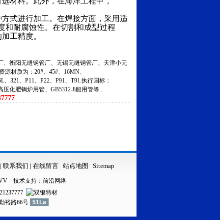
的首选材料。此外，在海洋工程中，
。
种方式进行加工。在焊接方面，采用适
度和耐腐蚀性。在切割和成型过程
的加工精度。
、衡阳无缝钢管厂、无锡无缝钢管厂、天津小无
资源材质为：20#、45#、16MN、
316L、321、P11、P22、P91、T91.执行国标：
5高压化肥锅炉用管、GB5312-8船用管等...
7777
|
联系我们
|
在线留言
站点地图
Sitemap
VV
技术支持：
前沿网络
21237777
镇勤裕路66号
51La