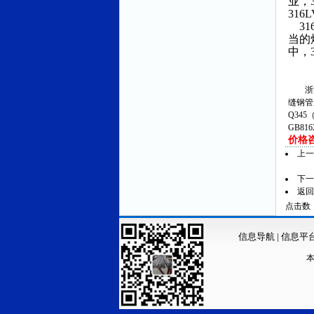
业，
31
31
当的
中，
浙江
缝钢管
Q345
GB81
价格咨询
上
下
返回
点击数：1
信息导航
|
信息平