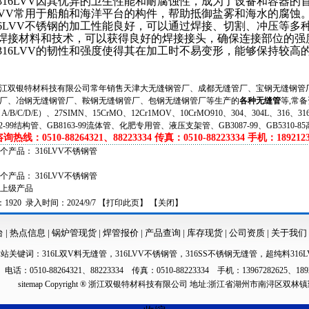
316LVV因其优异的卫生性能和耐腐蚀性，成为了设备和容器
6LVV常用于船舶和海洋平台的构件，帮助抵御盐雾和海水的腐蚀
6LVV不锈钢的加工性能良好，可以通过焊接、切割、冲压等多
焊接材料和技术，可以获得良好的焊接接头，确保连接部位的强
316LVV的韧性和强度使得其在加工时不易变形，能够保持较高
双银特材科技有限公司常年销售天津大无缝钢管厂、成都无缝管厂、宝钢无缝钢管厂
厂、冶钢无缝钢管厂、鞍钢无缝钢管厂、包钢无缝钢管厂等生产的
各种无缝管
等,常备
（A/B/C/D/E）、27SIMN、15CrMO、12Cr1MOV、10CrMO910、304、304L、316、
62-99结构管、GB8163-99流体管、化肥专用管、液压支架管、GB3087-99、GB5310-8
热线：0510-88264321、88223334 传真：0510-88223334 手机：1892123
一个产品：
316LVV不锈钢管
一个产品：
316LVV不锈钢管
上级产品
920 录入时间：2024/9/7 【
打印此页
】 【
关闭
】
台
|
热点信息
|
锅炉管现货
|
焊管报价
|
产品查询
|
库存现货
|
公司资质
|
关于我们
本站关键词：
316L双V料无缝管
，
316LVV不锈钢管
，
316SS不锈钢无缝管
，
超纯料316L
电话：0510-88264321、88223334 传真：0510-88223334 手机：13967282625、189
sitemap
Copyright ® 浙江双银特材科技有限公司 地址:浙江省湖州市南浔区双林