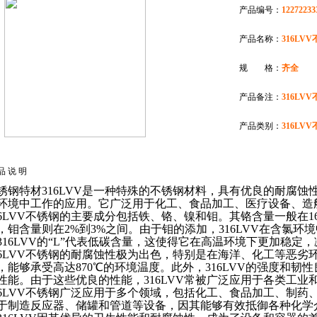
产品编号：
12272233
产品名称：
316LV
规 格：
齐全
产品备注：
316LV
产品类别：
316LV
品 说 明
钢特材316LVV是一种特殊的不锈钢材料，具有优良的耐腐蚀
环境中工作的应用。它广泛用于化工、食品加工、医疗设备、造
6LVV不锈钢的主要成分包括铁、铬、镍和钼。其铬含量一般在16%
，钼含量则在2%到3%之间。由于钼的添加，316LVV在含氯
316LVV的“L”代表低碳含量，这使得它在高温环境下更加稳定
6LVV不锈钢的耐腐蚀性极为出色，特别是在海洋、化工等恶劣
，能够承受高达870℃的环境温度。此外，316LVV的强度和
性能。由于这些优良的性能，316LVV常被广泛应用于各类工业
6LVV不锈钢广泛应用于多个领域，包括化工、食品加工、制药、
于制造反应器、储罐和管道等设备，因其能够有效抵御各种化学