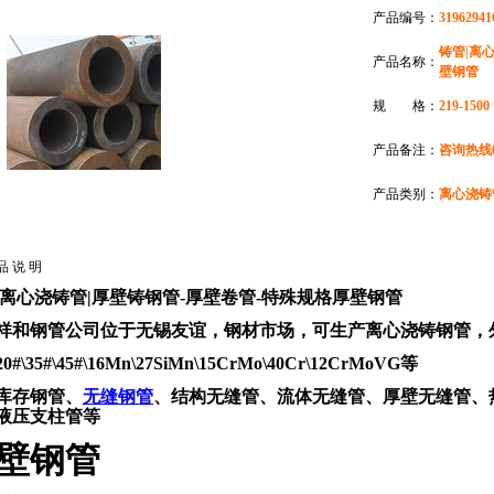
产品编号：
31962941
铸管|离
产品名称：
壁钢管
规 格：
219-1500
产品备注：
咨询热线05
产品类别：
离心浇铸
品 说 明
|离心浇铸管|厚壁铸钢管
-厚壁卷管-特殊规格厚壁钢管
祥和钢管公司位于无锡友谊，钢材市场，可生产离心浇铸钢管，外径219
#\35#\45#\16Mn\27SiMn\15CrMo\40Cr\12CrMoVG等
库存钢管、
无缝钢管
、结构无缝管、流体无缝管、厚壁无缝管、
液压支柱管等
壁钢管