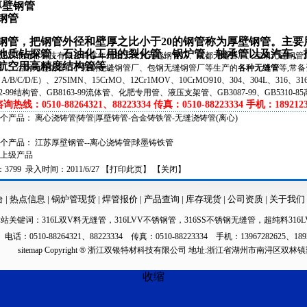
钢管
钢管，把钢管外径和壁厚之比小于20的钢管称为厚壁钢管。主要
地质钻探管、石油化工用的裂化管、锅炉管、轴承管以及汽车、
双银特材科技有限公司常年销售天津大无缝钢管厂、成都无缝管厂、宝钢无缝钢管厂
航空用高精度结构管等。
厂、冶钢无缝钢管厂、鞍钢无缝钢管厂、包钢无缝钢管厂等生产的
各种无缝管
等,常备
（A/B/C/D/E）、27SIMN、15CrMO、12Cr1MOV、10CrMO910、304、304L、316、
62-99结构管、GB8163-99流体管、化肥专用管、液压支架管、GB3087-99、GB5310-8
热线：0510-88264321、88223334 传真：0510-88223334 手机：1892123
一个产品：
离心浇铸管|铸管|厚壁铸管-合金铸铁管-无缝浇铸管(离心)
一个产品：
江苏厚壁钢管--离心浇铸管|球墨铸铁管
上级产品
799 录入时间：2011/6/27 【
打印此页
】 【
关闭
】
台
|
热点信息
|
锅炉管现货
|
焊管报价
|
产品查询
|
库存现货
|
公司资质
|
关于我们
本站关键词：
316L双V料无缝管
，
316LVV不锈钢管
，
316SS不锈钢无缝管
，
超纯料316L
电话：0510-88264321、88223334 传真：0510-88223334 手机：13967282625、189
sitemap
Copyright ® 浙江双银特材科技有限公司 地址:浙江省湖州市南浔区双林
收缩