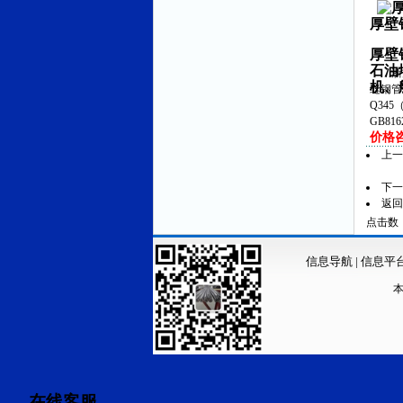
厚壁
厚壁
石油
浙江
机、
缝钢管
Q345
GB81
价格咨询
上
下
返回
点击数：3
信息导航
|
信息平
在线客服