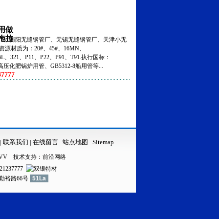
用做
拖拉
、衡阳无缝钢管厂、无锡无缝钢管厂、天津小无
资源材质为：20#、45#、16MN、
316L、321、P11、P22、P91、T91.执行国标：
5高压化肥锅炉用管、GB5312-8船用管等...
7777
|
联系我们
|
在线留言
站点地图
Sitemap
VV
技术支持：
前沿网络
21237777
镇勤裕路66号
51La