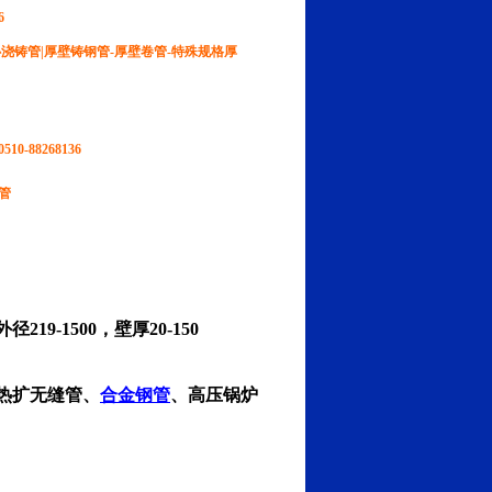
6
心浇铸管|厚壁铸钢管-厚壁卷管-特殊规格厚
10-88268136
管
-1500，壁厚20-150
热扩无缝管、
合金钢管
、高压锅炉