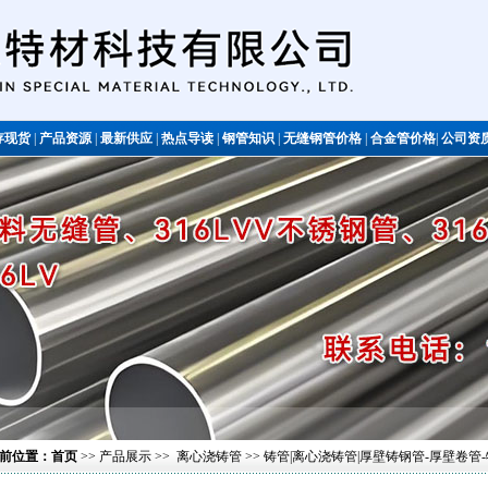
存现货
|
产品资源
|
最新供应
|
热点导读
|
钢管知识
|
无缝钢管价格
|
合金管价格
|
公司资
不锈钢管
前位置：
首页
>>
产品展示
>>
离心浇铸管
>> 铸管|离心浇铸管|厚壁铸钢管-厚壁卷