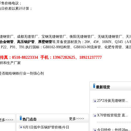
零售价格电议；
当日价差以累计计算；
钢管厂、成都无缝管厂、宝钢无缝钢管厂、衡阳无缝钢管厂、无锡无缝钢管厂、天津
合金钢管
、
高压锅炉管
、
厚壁钢管
等,常备资源材质为：20#、45#、16MN、Q345（A/B/
、P11、P22、P91、T91.执行国标：GB8162-99结构管、GB8163-99流体管、化肥专用管、
真：0510-88223334 手机：13967282625、18921237777
锡祥和生产厂家
是否能给钢铁行业一剂强心剂
最新现货
25*2冷拔无缝钢管...
X70管线管现货 直...
更多
>>>>
热门点击
更多
>>>>
6月1日低中压锅炉管价格|今日
今日特价：外径28m...