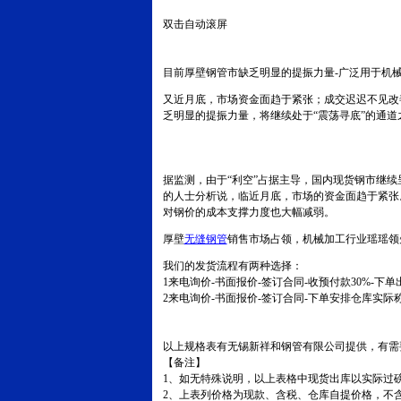
双击自动滚屏
目前厚壁钢管市缺乏明显的提振力量
-广泛用于机
又近月底，市场资金面趋于紧张；成交迟迟不见改
乏明显的提振力量，将继续处于“震荡寻底”的通道
据监测，由于“利空”占据主导，国内现货钢市继
的人士分析说，临近月底，市场的资金面趋于紧张
对钢价的成本支撑力度也大幅减弱。
厚壁
无缝钢管
销售市场占领，机械加工行业瑶瑶领
我们的发货流程有两种选择：
1来电询价-书面报价-签订合同-收预付款30%-
2来电询价-书面报价-签订合同-下单安排仓库实际
以上规格表有无锡新祥和钢管有限公司提供，有需
【备注】
1、如无特殊说明，以上表格中现货出库以实际过
2、上表列价格为现款、含税、仓库自提价格，不