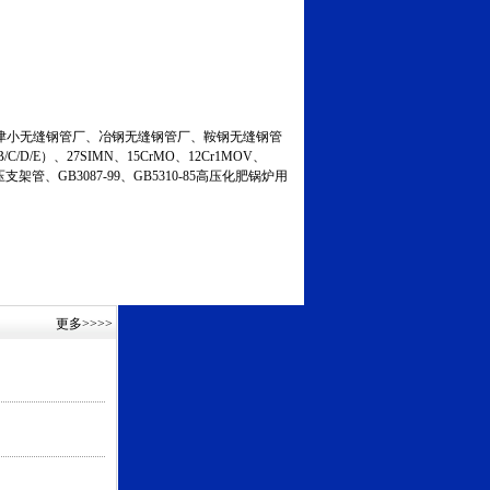
小无缝钢管厂、冶钢无缝钢管厂、鞍钢无缝钢管
C/D/E）、27SIMN、15CrMO、12Cr1MOV、
液压支架管、GB3087-99、GB5310-85高压化肥锅炉用
更多
>>>>