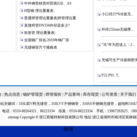
中外钢管材质对照表|GB、AS
H型钢 理论重量表、
小口径25*6冷拔无...
普通焊管理论重量表|焊管理论重
直缝焊管DN350外径是多少?
外径232mm无锡厚...
矩形管 理论重量表|
全国钢厂排名/2010年钢厂排
“马“年为您送上：2...
无缝钢管尺寸规格表
无锡可生产冷拔精密无.
P22.P91. T...
台
|
热点信息
|
锅炉管现货
|
焊管报价
|
产品查询
|
库存现货
|
公司资质
|
关于我们
本站关键词：
316L双V料无缝管
，
316LVV不锈钢管
，
316SS不锈钢无缝管
，
超纯料316L
电话：0510-88264321、88223334 传真：0510-88223334 手机：13967282625、189
sitemap
Copyright ® 浙江双银特材科技有限公司 地址:浙江省湖州市南浔区双林
收缩