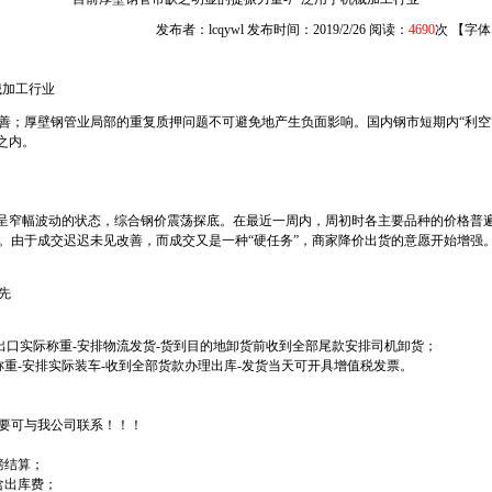
发布者：lcqywl 发布时间：2019/2/26 阅读：
4690
次 【字
械加工行业
善；厚壁钢管业局部的重复质押问题不可避免地产生负面影响。国内钢市短期内“利空
之内。
续呈窄幅波动的状态，综合钢价震荡探底。在最近一周内，周初时各主要品种的价格普
。由于成交迟迟未见改善，而成交又是一种“硬任务”，商家降价出货的意愿开始增强
先
下单出口实际称重-安排物流发货-货到目的地卸货前收到全部尾款安排司机卸货；
称重-安排实际装车-收到全部货款办理出库-发货当天可开具增值税发票。
要可与我公司联系！！！
磅结算；
含出库费；