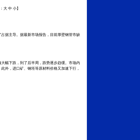
体：
大
中
小
】
”占据主导。据最新市场报告，目前厚壁钢管市缺
遍大幅下跌，到了后半周，跌势逐步趋缓。市场内
。此外，进口矿、钢坯等原材料价格又加速下行，