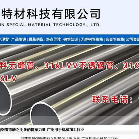
存现货
|
产品资源
|
最新供应
|
热点导读
|
钢管知识
|
无缝钢管价格
|
合金管价格
|
公司资
不锈钢管
厚壁钢管市缺乏明显的提振力量-广泛用于机械加工行业
目前厚壁钢管市缺乏明显的提振力量-广泛用于机械加工行业