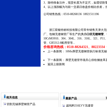
3、除特殊备注外，现货长度为不定尺，如需切割
4、以上涨跌幅为与前一交易日收盘价相比价差，
公司销售热线：0510-88268136 18921511196
浙江双银特材科技有限公司常年销售天津大无缝
厂、包钢无缝钢管厂等生产的
大小口径无缝钢管
、
10CrMO910、304、304L、316、316L、321
管、GB5312-8船用管等...
价格咨询热线：0510-88264321、88223334 传
上一条新闻：
16Mn厚壁无缝钢管执行标准无
下一条新闻：
厚壁无缝管市场关心供给侧改革
返回上级新闻
相关信息
最新产品
切割无锡厚壁钢管产品
超纯料316LVV无缝管