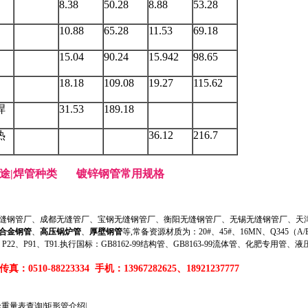
8.38
50.28
8.88
53.28
10.88
65.28
11.53
69.18
15.04
90.24
15.942
98.65
18.18
109.08
19.27
115.62
焊
31.53
189.18
热
36.12
216.7
）
途|焊管种类
镀锌钢管常用规格
钢管厂、成都无缝管厂、宝钢无缝钢管厂、衡阳无缝钢管厂、无锡无缝钢管厂、天津
合金钢管
、
高压锅炉管
、
厚壁钢管
等,常备资源材质为：20#、45#、16MN、Q345（A/B/
、P11、P22、P91、T91.执行国标：GB8162-99结构管、GB8163-99流体管、化肥专用管、
真：0510-88223334 手机：13967282625、18921237777
论重量表查询|矩形管介绍|