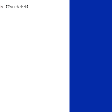
5
次 【字体：
大
中
小
】