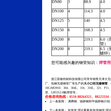
DN80
3
88.9
4.0
DN100
4
114.3
4.0
DN125
5
140
4.5
DN150
6
168.3
4.5
DN200
8
219.1
6.0（
管）
DN200
8
219.1
6.5（
镀锌
您可能感兴趣的钢管知识：
焊管用
浙江双银特材科技有限公司常年销售天津大无缝
厂、包钢无缝钢管厂等生产的
大小口径无缝钢管
、
10CrMO910、304、304L、316、316L、321
管、GB5312-8船用管等...
价格咨询热线：0510-88264321、88223334 传
上一条新闻：
沸腾钢、镇静钢和半镇静钢介绍|
下一条新闻：
矩形管 理论重量表|矩形钢管 理