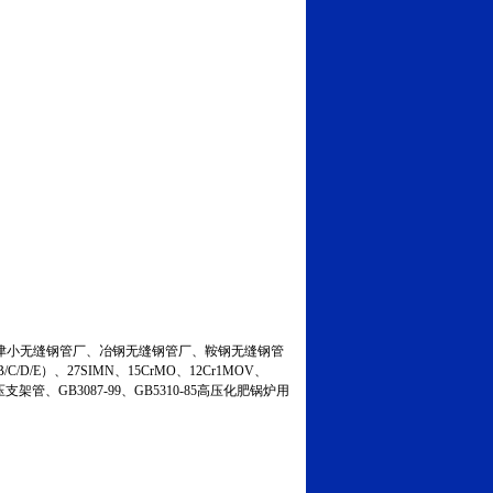
小无缝钢管厂、冶钢无缝钢管厂、鞍钢无缝钢管
C/D/E）、27SIMN、15CrMO、12Cr1MOV、
液压支架管、GB3087-99、GB5310-85高压化肥锅炉用