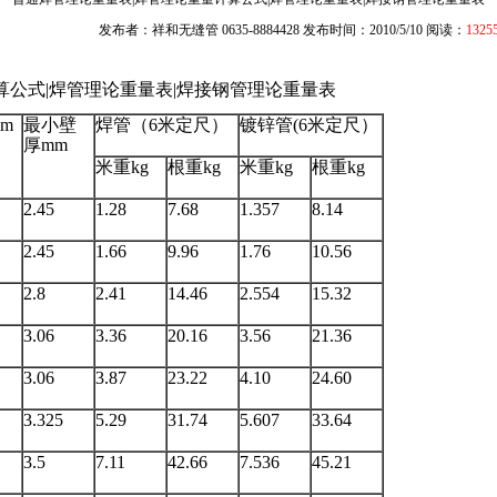
发布者：祥和无缝管 0635-8884428 发布时间：2010/5/10 阅读：
1325
算公式|焊管理论重量表|焊接钢管理论重量表
m
最小壁
焊管（6米定尺）
镀锌管(6米定尺）
厚mm
米重kg
根重kg
米重kg
根重kg
2.45
1.28
7.68
1.357
8.14
2.45
1.66
9.96
1.76
10.56
2.8
2.41
14.46
2.554
15.32
3.06
3.36
20.16
3.56
21.36
3.06
3.87
23.22
4.10
24.60
3.325
5.29
31.74
5.607
33.64
3.5
7.11
42.66
7.536
45.21