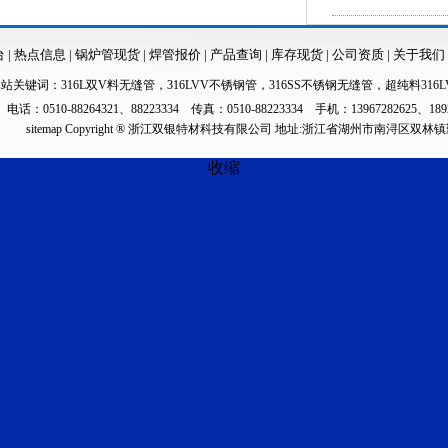
台
|
热点信息
|
锅炉管现货
|
焊管报价
|
产品查询
|
库存现货
|
公司资质
|
关于我们
本站关键词：
316L双V料无缝管
，
316LVV不锈钢管
，
316SS不锈钢无缝管
，
超纯料316L
电话：0510-88264321、88223334 传真：0510-88223334 手机：13967282625、189
sitemap
Copyright ® 浙江双银特材科技有限公司 地址:浙江省湖州市南浔区双林
收缩