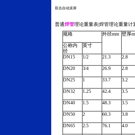
双击自动滚屏
普通
焊管
理论重量表|焊管理论重量计
规格
外径mm
壁厚m
公称内
英寸
径
DN15
1/2
21.3
2.8
DN20
3/4
26.9
2.8
DN25
1
33.7
3.2
DN32
1.25
42.4
3.5
DN40
1.5
48.3
3.5
DN50
2
60.3
3.8
DN65
2.5
76.1
4.0