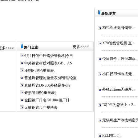
最新现货
25*2冷拔无缝钢管...
X70管线管现货 直...
更多
>>>>
热门点击
更多
>>>>
6月1日低中压锅炉管价格|今日
今日特价：外径28m...
中外钢管材质对照表|GB、AS
H型钢 理论重量表、
小口径25*6冷拔无...
普通焊管理论重量表|焊管理论重
直缝焊管DN350外径是多少?
外径232mm无锡厚...
矩形管 理论重量表|
全国钢厂排名/2010年钢厂排
“马“年为您送上：2...
无缝钢管尺寸规格表
无锡可生产冷拔精密无.
P22.P91. T...