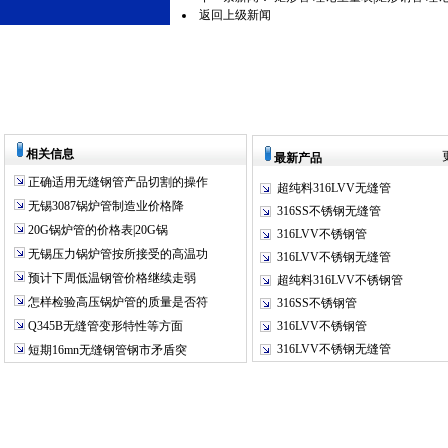
返回上级新闻
相关信息
最新产品
正确适用无缝钢管产品切割的操作
超纯料316LVV无缝管
无锡3087锅炉管制造业价格降
316SS不锈钢无缝管
20G锅炉管的价格表|20G锅
316LVV不锈钢管
无锡压力锅炉管按所接受的高温功
316LVV不锈钢无缝管
预计下周低温钢管价格继续走弱
超纯料316LVV不锈钢管
怎样检验高压锅炉管的质量是否符
316SS不锈钢管
Q345B无缝管变形特性等方面
316LVV不锈钢管
316LVV不锈钢无缝管
短期16mn无缝钢管钢市矛盾突