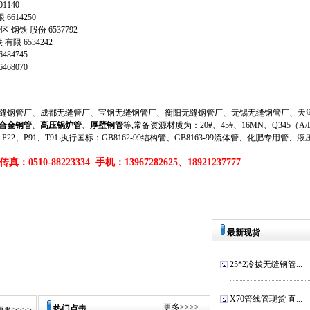
01140
限
6614250
治区
钢铁
股份
6537792
铁
有限
6534242
6484745
6468070
钢管厂、成都无缝管厂、宝钢无缝钢管厂、衡阳无缝钢管厂、无锡无缝钢管厂、天津
合金钢管
、
高压锅炉管
、
厚壁钢管
等,常备资源材质为：20#、45#、16MN、Q345（A/B/
、P11、P22、P91、T91.执行国标：GB8162-99结构管、GB8163-99流体管、化肥专用管、
真：0510-88223334 手机：13967282625、18921237777
最新现货
25*2冷拔无缝钢管...
X70管线管现货 直...
更多
>>>>
热门点击