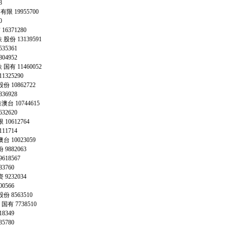
38
铁
有限
19955700
10
有
16371280
铁
股份
13139591
535361
804952
铁
国有
11460052
11325290
股份
10862722
836928
港澳台
10744615
632620
限
10612764
111714
澳台
10023059
份
9882063
9618567
83760
资
9232034
00566
股份
8563510
铁
国有
7738510
18349
35780