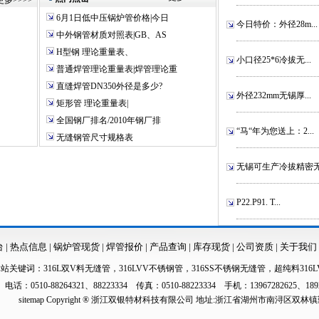
更多
>>>>
6月1日低中压锅炉管价格|今日
今日特价：外径28m...
中外钢管材质对照表|GB、AS
H型钢 理论重量表、
小口径25*6冷拔无...
普通焊管理论重量表|焊管理论重
直缝焊管DN350外径是多少?
外径232mm无锡厚...
矩形管 理论重量表|
全国钢厂排名/2010年钢厂排
“马“年为您送上：2...
无缝钢管尺寸规格表
无锡可生产冷拔精密无.
P22.P91. T...
台
|
热点信息
|
锅炉管现货
|
焊管报价
|
产品查询
|
库存现货
|
公司资质
|
关于我们
本站关键词：
316L双V料无缝管
，
316LVV不锈钢管
，
316SS不锈钢无缝管
，
超纯料316L
电话：0510-88264321、88223334 传真：0510-88223334 手机：13967282625、189
sitemap
Copyright ® 浙江双银特材科技有限公司 地址:浙江省湖州市南浔区双林