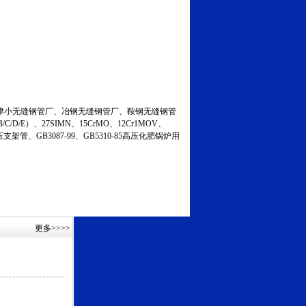
小无缝钢管厂、冶钢无缝钢管厂、鞍钢无缝钢管
C/D/E）、27SIMN、15CrMO、12Cr1MOV、
液压支架管、GB3087-99、GB5310-85高压化肥锅炉用
更多
>>>>