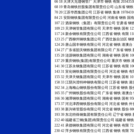
66
18
天津大无缝钢管厂
天津市
钢铁
有限
203435
68
19
青岛钢铁控股集团有限责任公司
山东省
钢
70
20
江苏华西集团公司
江苏省
钢铁
集体
197843
84
21
安阳钢铁集团有限责任公司
河南省
钢铁
国
107
22
酒泉钢铁（集团）有限责任公司
甘肃省
钢
109
23
天津钢管集团有限公司
天津市
钢铁
国有
12
117
24
新余钢铁有限责任公司
江西省
钢铁
有限
11
123
25
广西柳州钢铁集团公司
广西壮族自治区
钢
124
26
唐山国丰钢铁有限公司
河北省
钢铁
港澳台
134
27
广东省韶关钢铁集团有限公司
广东省
钢铁
135
28
涟源钢铁集团有限公司
湖南省
钢铁
国有
10
137
29
重庆钢铁(集团)有限责任公司
重庆市
钢铁
141
30
江苏永钢集团有限公司
江苏省
钢铁
有限
10
143
31
宣化钢铁集团有限责任公司
河北省
钢铁
有
155
32
天津天钢集团有限公司
天津市
钢铁
国有
10
158
33
江阴兴澄特种钢铁有限公司
江苏省
钢铁
港
162
34
上海梅山钢铁股份有限公司
江苏省
钢铁
股
165
35
广州钢铁股份有限公司
广东省
钢铁
港澳台
166
36
湘潭钢铁集团有限公司
湖南省
钢铁
国有
95
173
37
河北津西钢铁股份有限公司
河北省
钢铁
外
183
38
新兴铸管股份有限公司
河北省
钢铁
股份
88
193
39
东北特殊钢集团有限责任公司
辽宁省
钢铁
212
40
福建省三钢(集团)有限责任公司
福建省
钢
222
41
承德钢铁集团有限公司
河北省
钢铁
有限
72
230
42
萍乡钢铁有限责任公司
江西省
钢铁
有限
70