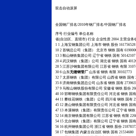
双击自动滚屏
全国钢厂排名/2010年钢厂排名/中国钢厂排名
序号
行业编号
单位名称
省(自治区、直辖市)
行业
企业性质
2004
主营业务
1
1
上海宝钢集团公司
上海市
钢铁
股份
16175652
10
2
首钢总公司（集团）
北京市
钢铁
国有
619000
13
3
鞍山钢铁集团公司
辽宁省
钢铁
国有
5014210
20
4
武汉钢铁（集团）公司
湖北省
钢铁
国有
4012
28
5
江苏沙钢集团有限公司
江苏省
钢铁
有限
3107
30
6
山东
无缝钢管厂
山东省
钢铁
有限
30102773
32
7
太原钢铁（集团）有限公司
山西省
钢铁
国有
35
8
济南钢铁集团总公司
山东省
钢铁
国有
273963
37
9
马鞍山钢铁股份有限公司
安徽省
钢铁
股份
26
40
10
邯郸钢铁集团有限责任公司
河北省
钢铁
国
44
11
攀枝花钢铁（集团）公司
四川省
钢铁
国有
2
45
12
唐山钢铁集团有限责任公司
河北省
钢铁
国
47
13
本溪钢铁（集团）有限责任公司
辽宁省
钢
52
14
南京钢铁集团有限公司
江苏省
钢铁
有限
226
54
15
北台钢铁（集团）有限公司
辽宁省
钢铁
国
56
16
杭州钢铁集团公司
浙江省
钢铁
股份
218783
58
17
包钢集团
内蒙古自治区
钢铁
国有
21534680