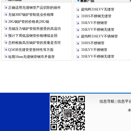
最新产品
正确适用无缝钢管产品切割的操作
超纯料316LVV无缝管
无锡3087锅炉管制造业价格降
316SS不锈钢无缝管
20G锅炉管的价格表|20G锅
316LVV不锈钢管
无锡压力锅炉管按所接受的高温功
316LVV不锈钢无缝管
预计下周低温钢管价格继续走弱
超纯料316LVV不锈钢管
怎样检验高压锅炉管的质量是否符
316SS不锈钢管
Q345B无缝管变形特性等方面
316LVV不锈钢管
316LVV不锈钢无缝管
短期16mn无缝钢管钢市矛盾突
信息导航
|
信息平