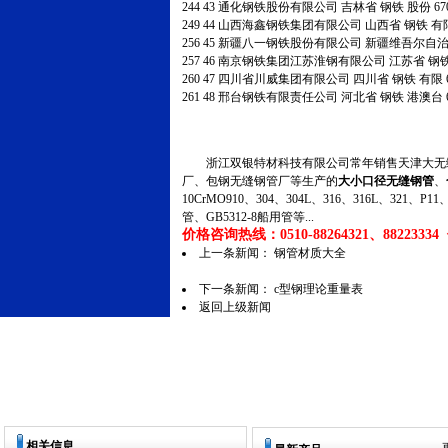
244
43
通化钢铁股份有限公司
吉林省
钢铁
股份
67
249
44
山西海鑫钢铁集团有限公司
山西省
钢铁
有
256
45
新疆八一钢铁股份有限公司
新疆维吾尔自
257
46
南京钢铁集团江苏淮钢有限公司
江苏省
钢
260
47
四川省川威集团有限公司
四川省
钢铁
有限
261
48
邢台钢铁有限责任公司
河北省
钢铁
港澳台
浙江双银特材科技有限公司常年销售天津大无缝
厂、包钢无缝钢管厂等生产的
大小口径无缝钢管
、
10CrMO910、304、304L、316、316L、321
管、GB5312-8船用管等...
价格咨询热线：0510-88264321、88223334 传
上一条新闻：
钢管材质大全
下一条新闻：
c型钢理论重量表
返回上级新闻
相关信息