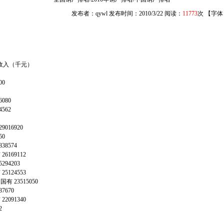
发布者：qywl 发布时间：2010/3/22 阅读：
11773
次 【字体
收入（千元）
8
00
7
6080
4562
29016920
50
838574
有
26169112
5294203
有
25124553
铁
国有
23515050
87670
有
22091340
72