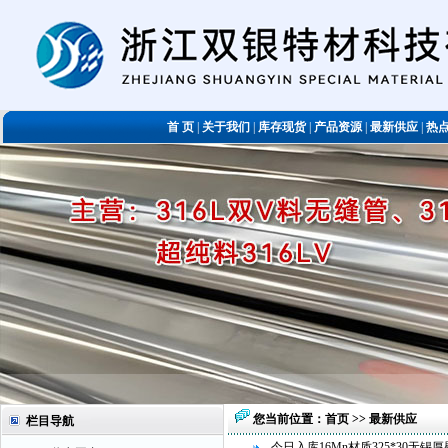
首 页
|
关于我们
|
库存现货
|
产品资源
|
最新供应
|
热
您当前位置：
首页
>> 最新供应
栏目导航
今日入库16Mn材质325*30无锡